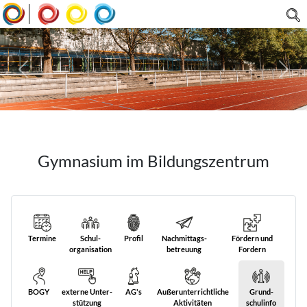
|
Gymnasium im Bildungszentrum
Termine
Schul­
Profil
Nach­mittags­
Fördern und
organisation
betreuung
Fordern
BOGY
externe Unter­
AG's
Außer­unterricht­liche
Grund­
stützung
Aktivitäten
schulinfo