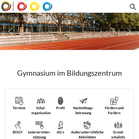
|
Gymnasium im Bildungszentrum
Termine
Schul­
Profil
Nach­mittags­
Fördern und
organisation
betreuung
Fordern
BOGY
externe Unter­
AG's
Außer­unterricht­liche
Grund­
stützung
Aktivitäten
schulinfo