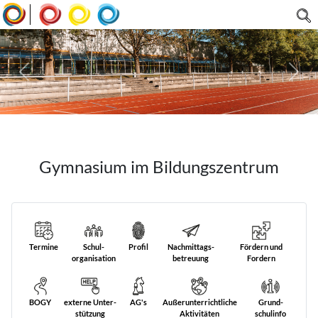
|
Gymnasium im Bildungszentrum
Termine
Schul­
Profil
Nach­mittags­
Fördern und
organisation
betreuung
Fordern
BOGY
externe Unter­
AG's
Außer­unterricht­liche
Grund­
stützung
Aktivitäten
schulinfo