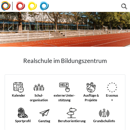
|
Realschule im Bildungszentrum
Kalender
Schul­
externe Unter­
Ausflüge &
Erasmus
organisation
stützung
Projekte
+
Sportprofil
Ganztag
Berufs­orientierung
Grund­schul­info