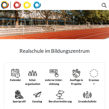
|
Realschule im Bildungszentrum
Kalender
Schul­
externe Unter­
Ausflüge &
Erasmus
organisation
stützung
Projekte
+
Sportprofil
Ganztag
Berufs­orientierung
Grund­schul­info