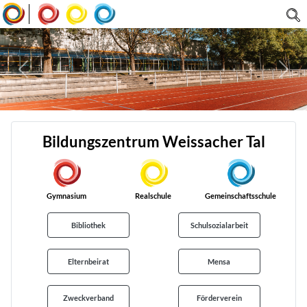
|
Bildungszentrum Weissacher Tal
Gymnasium
Realschule
Gemein­schafts­schule
Bibliothek
Schulsozialarbeit
Elternbeirat
Mensa
Zweckverband
Förderverein